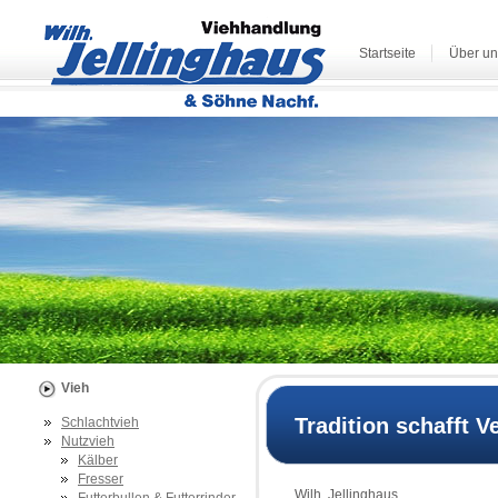
Startseite
Über un
Vieh
Tradition schafft V
Schlachtvieh
Nutzvieh
Kälber
Fresser
Wilh. Jellinghaus